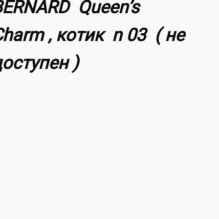
BERNARD Queen’s
harm , котик n 03 ( не
доступен )