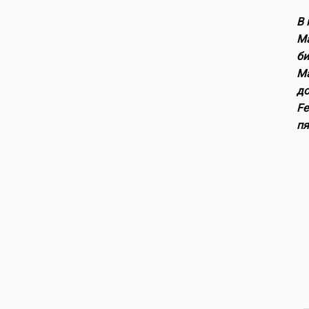
В 
M
би
M
д
Fe
пя