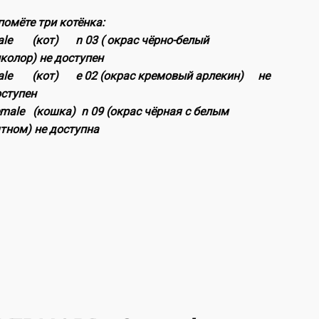
помёте три котёнка:
ale (кот) n 03 ( окрас чёрно-белый
колор) не доступен
ale (кот) e 02 (окрас кремовый арлекин) не
оступен
male (кошка) n 09 (окрас чёрная с белым
тном) не доступна