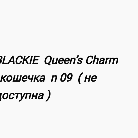
BLACKIE Queen’s Charm
 кошечка n 09 ( не
доступна )