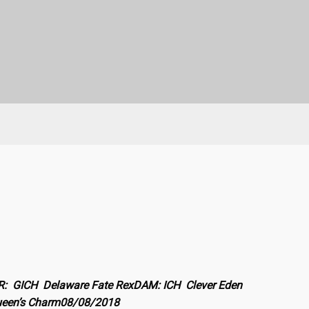
R: GICH Delaware Fate Rex
DAM: ICH Clever Eden
een’s Charm
08/08/2018