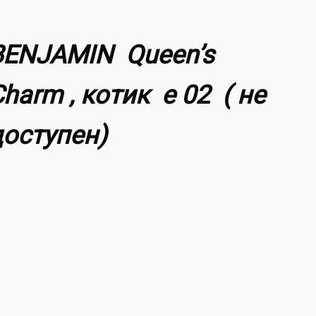
BENJAMIN Queen’s
harm , котик e 02 ( не
доступен)